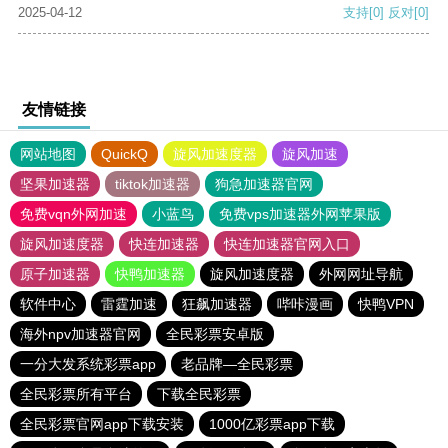
2025-04-12
支持
[0]
反对
[0]
友情链接
网站地图
QuickQ
旋风加速度器
旋风加速
坚果加速器
tiktok加速器
狗急加速器官网
免费vqn外网加速
小蓝鸟
免费vps加速器外网苹果版
旋风加速度器
快连加速器
快连加速器官网入口
原子加速器
快鸭加速器
旋风加速度器
外网网址导航
软件中心
雷霆加速
狂飙加速器
哔咔漫画
快鸭VPN
海外npv加速器官网
全民彩票安卓版
一分大发系统彩票app
老品牌—全民彩票
全民彩票所有平台
下载全民彩票
全民彩票官网app下载安装
1000亿彩票app下载