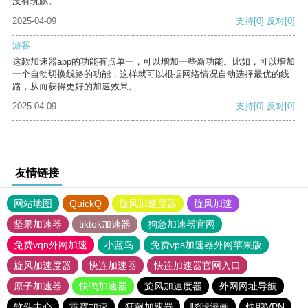
没有玩腻。
2025-04-09
支持
[0]
反对
[0]
游客
这款加速器app的功能有点单一，可以增加一些新功能。比如，可以增加
一个自动切换线路的功能，这样就可以根据网络情况自动选择最优的线
路，从而获得更好的加速效果。
2025-04-09
支持
[0]
反对
[0]
友情链接
网站地图
QuickQ
旋风加速度器
旋风加速
坚果加速器
tiktok加速器
狗急加速器官网
免费vqn外网加速
小蓝鸟
免费vps加速器外网苹果版
旋风加速度器
快连加速器
快连加速器官网入口
原子加速器
快鸭加速器
旋风加速度器
外网网址导航
软件中心
雷霆加速
狂飙加速器
哔咔漫画
快鸭VPN