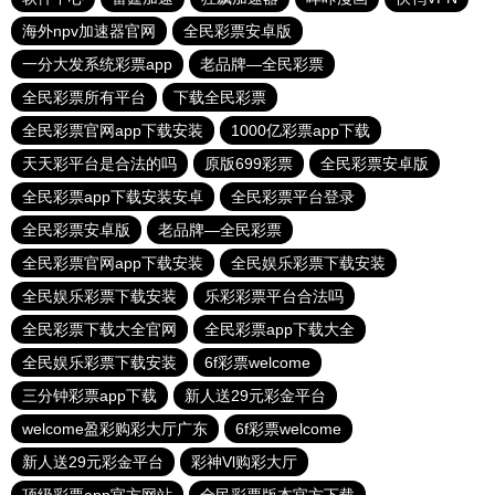
海外npv加速器官网
全民彩票安卓版
一分大发系统彩票app
老品牌—全民彩票
全民彩票所有平台
下载全民彩票
全民彩票官网app下载安装
1000亿彩票app下载
天天彩平台是合法的吗
原版699彩票
全民彩票安卓版
全民彩票app下载安装安卓
全民彩票平台登录
全民彩票安卓版
老品牌—全民彩票
全民彩票官网app下载安装
全民娱乐彩票下载安装
全民娱乐彩票下载安装
乐彩彩票平台合法吗
全民彩票下载大全官网
全民彩票app下载大全
全民娱乐彩票下载安装
6f彩票welcome
三分钟彩票app下载
新人送29元彩金平台
welcome盈彩购彩大厅广东
6f彩票welcome
新人送29元彩金平台
彩神Vl购彩大厅