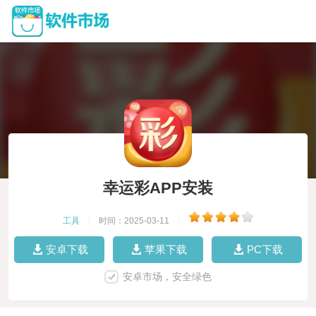
幸运彩APP安装
工具
|
时间：2025-03-11
|
安卓下载
苹果下载
PC下载
安卓市场，安全绿色