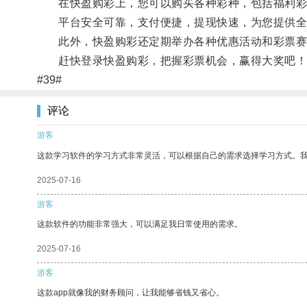
在快盈购彩上，您可以购买各种彩种，包括福利彩
平台安全可靠，支付便捷，提现快速，为您提供全
此外，快盈购彩还定期举办各种优惠活动和彩票赛
赶快登录快盈购彩，把握彩票机会，赢得大奖吧！
#39#
评论
游客
这款学习软件的学习方式非常灵活，可以根据自己的需求选择学习方式。
2025-07-16
游客
这款软件的功能非常强大，可以满足我日常使用的需求。
2025-07-16
游客
这款app就像我的财务顾问，让我能够省钱又省心。