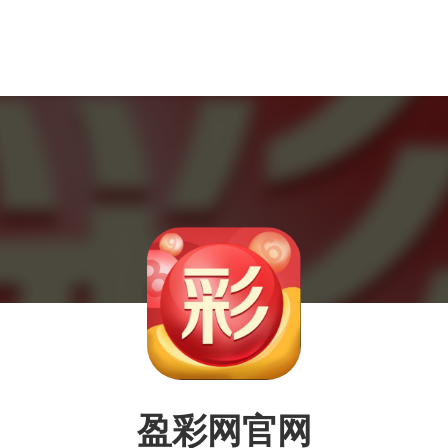
盈彩网官网