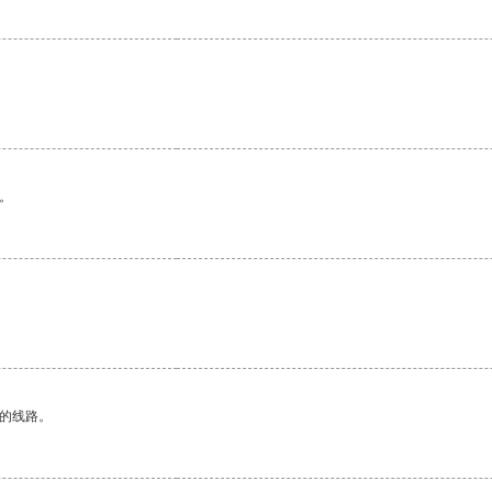
。
区的线路。