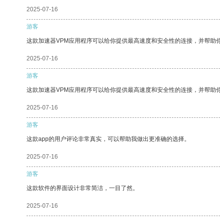
2025-07-16
游客
这款加速器VPM应用程序可以给你提供最高速度和安全性的连接，并帮助
2025-07-16
游客
这款加速器VPM应用程序可以给你提供最高速度和安全性的连接，并帮助
2025-07-16
游客
这款app的用户评论非常真实，可以帮助我做出更准确的选择。
2025-07-16
游客
这款软件的界面设计非常简洁，一目了然。
2025-07-16