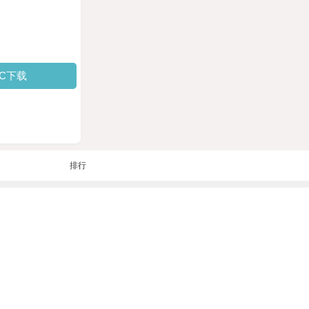
PC下载
排行