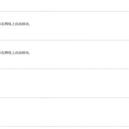
你在网络上自由移动。
你在网络上自由移动。