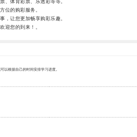
票、体育彩票、乐透彩等等。
方位的购彩服务。
事，让您更加畅享购彩乐趣。
欢迎您的到来！。
我可以根据自己的时间安排学习进度。