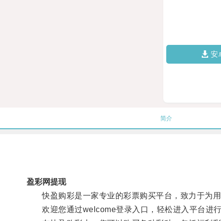
安
简介
盈彩网提现
快盈购彩是一家专业的彩票购买平台，致力于为用
欢迎您通过welcome登录入口，轻松进入平台进