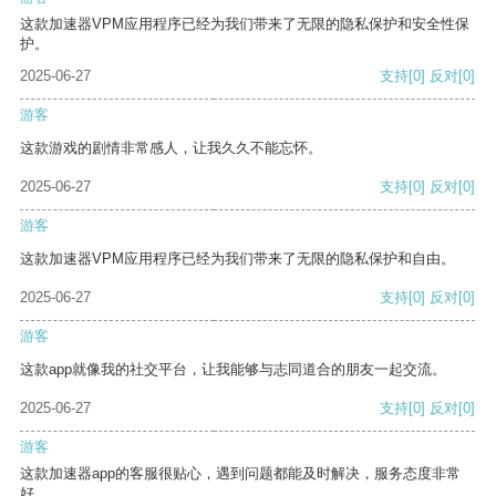
这款加速器VPM应用程序已经为我们带来了无限的隐私保护和安全性保
护。
2025-06-27
支持
[0]
反对
[0]
游客
这款游戏的剧情非常感人，让我久久不能忘怀。
2025-06-27
支持
[0]
反对
[0]
游客
这款加速器VPM应用程序已经为我们带来了无限的隐私保护和自由。
2025-06-27
支持
[0]
反对
[0]
游客
这款app就像我的社交平台，让我能够与志同道合的朋友一起交流。
2025-06-27
支持
[0]
反对
[0]
游客
这款加速器app的客服很贴心，遇到问题都能及时解决，服务态度非常
好。