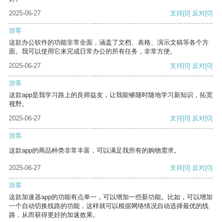
2025-06-27
支持
[0]
反对
[0]
游客
这款办公软件的功能非常全面，涵盖了文档、表格、演示文稿等各个方
面。我可以使用它来完成日常办公的所有任务，非常方便。
2025-06-27
支持
[0]
反对
[0]
游客
这款app是我学习路上的良师益友，让我能够随时随地学习新知识，拓宽
视野。
2025-06-27
支持
[0]
反对
[0]
游客
这款app的商品种类非常丰富，可以满足我所有的购物需求。
2025-06-27
支持
[0]
反对
[0]
游客
这款加速器app的功能有点单一，可以增加一些新功能。比如，可以增加
一个自动切换线路的功能，这样就可以根据网络情况自动选择最优的线
路，从而获得更好的加速效果。