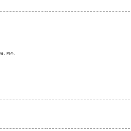
中游刃有余。