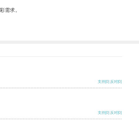
彩需求。
支持
[0]
反对
[0]
支持
[0]
反对
[0]