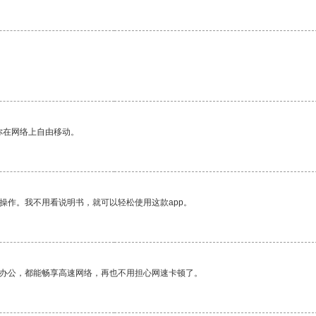
你在网络上自由移动。
操作。我不用看说明书，就可以轻松使用这款app。
作办公，都能畅享高速网络，再也不用担心网速卡顿了。