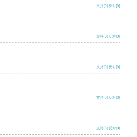
支持
[0]
反对
[0]
支持
[0]
反对
[0]
支持
[0]
反对
[0]
支持
[0]
反对
[0]
支持
[0]
反对
[0]