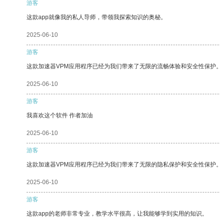
游客
这款app就像我的私人导师，带领我探索知识的奥秘。
2025-06-10
游客
这款加速器VPM应用程序已经为我们带来了无限的流畅体验和安全性保护
2025-06-10
游客
我喜欢这个软件 作者加油
2025-06-10
游客
这款加速器VPM应用程序已经为我们带来了无限的隐私保护和安全性保护
2025-06-10
游客
这款app的老师非常专业，教学水平很高，让我能够学到实用的知识。