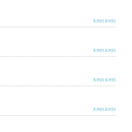
支持
[0]
反对
[0]
支持
[0]
反对
[0]
支持
[0]
反对
[0]
支持
[0]
反对
[0]