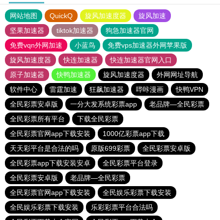
网站地图
QuickQ
旋风加速度器
旋风加速
坚果加速器
tiktok加速器
狗急加速器官网
免费vqn外网加速
小蓝鸟
免费vps加速器外网苹果版
旋风加速度器
快连加速器
快连加速器官网入口
原子加速器
快鸭加速器
旋风加速度器
外网网址导航
软件中心
雷霆加速
狂飙加速器
哔咔漫画
快鸭VPN
全民彩票安卓版
一分大发系统彩票app
老品牌—全民彩票
全民彩票所有平台
下载全民彩票
全民彩票官网app下载安装
1000亿彩票app下载
天天彩平台是合法的吗
原版699彩票
全民彩票安卓版
全民彩票app下载安装安卓
全民彩票平台登录
全民彩票安卓版
老品牌—全民彩票
全民彩票官网app下载安装
全民娱乐彩票下载安装
全民娱乐彩票下载安装
乐彩彩票平台合法吗