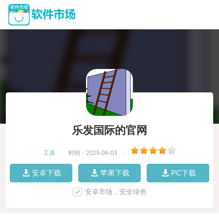
乐发国际的官网
工具
|
时间：2025-06-03
|
安卓下载
苹果下载
PC下载
安卓市场，安全绿色