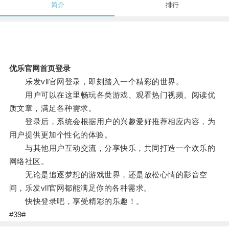
简介
排行
优乐官网首页登录
乐发vll官网登录，即刻踏入一个精彩的世界。
用户可以在这里畅玩各类游戏、观看热门视频、阅读优
质文章，满足各种需求。
登录后，系统会根据用户的兴趣爱好推荐相应内容，为
用户提供更加个性化的体验。
与其他用户互动交流，分享快乐，共同打造一个欢乐的
网络社区。
无论是追逐梦想的游戏世界，还是放松心情的影音空
间，乐发vll官网都能满足你的各种需求。
快快登录吧，享受精彩的乐趣！。
#39#