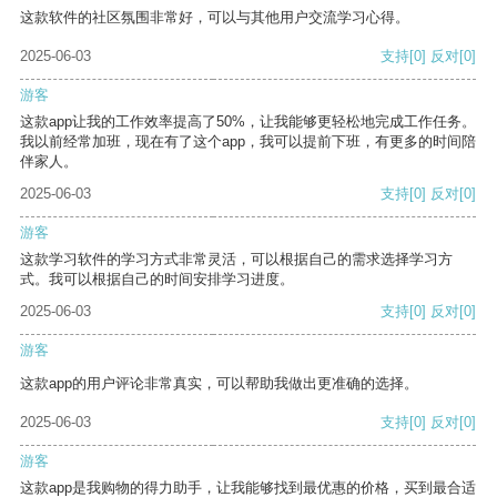
这款软件的社区氛围非常好，可以与其他用户交流学习心得。
2025-06-03
支持
[0]
反对
[0]
游客
这款app让我的工作效率提高了50%，让我能够更轻松地完成工作任务。
我以前经常加班，现在有了这个app，我可以提前下班，有更多的时间陪
伴家人。
2025-06-03
支持
[0]
反对
[0]
游客
这款学习软件的学习方式非常灵活，可以根据自己的需求选择学习方
式。我可以根据自己的时间安排学习进度。
2025-06-03
支持
[0]
反对
[0]
游客
这款app的用户评论非常真实，可以帮助我做出更准确的选择。
2025-06-03
支持
[0]
反对
[0]
游客
这款app是我购物的得力助手，让我能够找到最优惠的价格，买到最合适