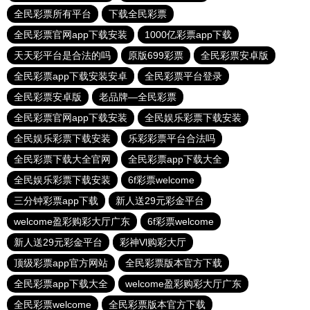
全民彩票所有平台
下载全民彩票
全民彩票官网app下载安装
1000亿彩票app下载
天天彩平台是合法的吗
原版699彩票
全民彩票安卓版
全民彩票app下载安装安卓
全民彩票平台登录
全民彩票安卓版
老品牌—全民彩票
全民彩票官网app下载安装
全民娱乐彩票下载安装
全民娱乐彩票下载安装
乐彩彩票平台合法吗
全民彩票下载大全官网
全民彩票app下载大全
全民娱乐彩票下载安装
6f彩票welcome
三分钟彩票app下载
新人送29元彩金平台
welcome盈彩购彩大厅广东
6f彩票welcome
新人送29元彩金平台
彩神Vl购彩大厅
顶级彩票app官方网站
全民彩票版本官方下载
全民彩票app下载大全
welcome盈彩购彩大厅广东
全民彩票welcome
全民彩票版本官方下载