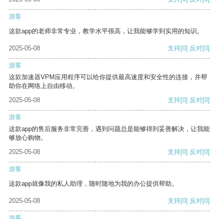
游客
这款app的老师非常专业，教学水平很高，让我能够学到实用的知识。
2025-05-08
支持
[0]
反对
[0]
游客
这款加速器VPM应用程序可以给你提供最高速度和安全性的连接，并帮
助你在网络上自由移动。
2025-05-08
支持
[0]
反对
[0]
游客
这款app的售后服务非常完善，遇到问题总是能够得到妥善解决，让我能
够放心购物。
2025-05-08
支持
[0]
反对
[0]
游客
这款app就像我的私人助理，随时随地为我的办公提供帮助。
2025-05-08
支持
[0]
反对
[0]
游客