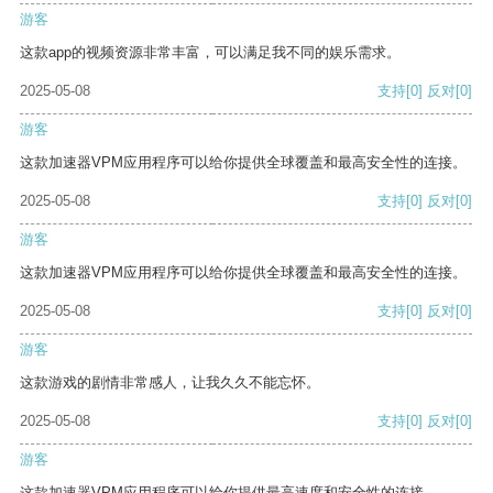
游客
这款app的视频资源非常丰富，可以满足我不同的娱乐需求。
2025-05-08
支持
[0]
反对
[0]
游客
这款加速器VPM应用程序可以给你提供全球覆盖和最高安全性的连接。
2025-05-08
支持
[0]
反对
[0]
游客
这款加速器VPM应用程序可以给你提供全球覆盖和最高安全性的连接。
2025-05-08
支持
[0]
反对
[0]
游客
这款游戏的剧情非常感人，让我久久不能忘怀。
2025-05-08
支持
[0]
反对
[0]
游客
这款加速器VPM应用程序可以给你提供最高速度和安全性的连接。