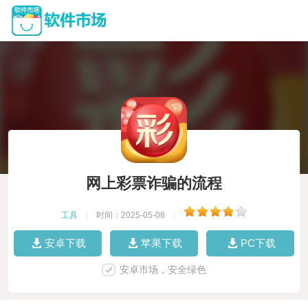
网上彩票诈骗的流程
工具
|
时间：2025-05-08
|
安卓下载
苹果下载
PC下载
安卓市场，安全绿色