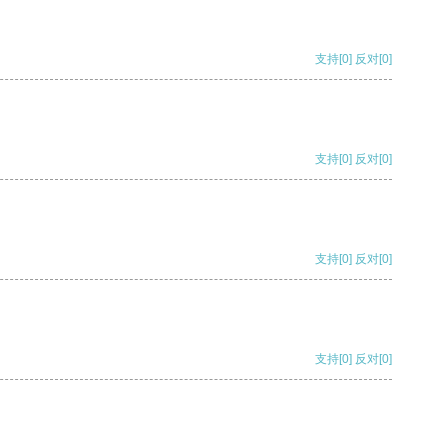
支持
[0]
反对
[0]
支持
[0]
反对
[0]
支持
[0]
反对
[0]
支持
[0]
反对
[0]