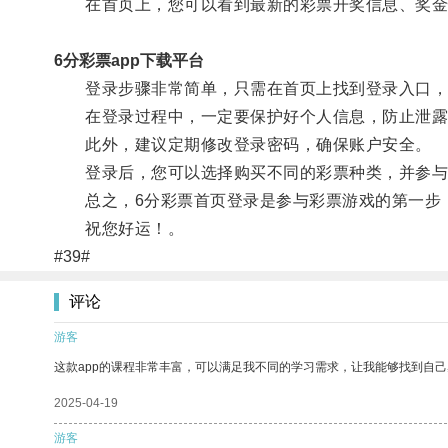
在首页上，您可以看到最新的彩票开奖信息、奖金
6分彩票app下载平台
登录步骤非常简单，只需在首页上找到登录入口，
在登录过程中，一定要保护好个人信息，防止泄露
此外，建议定期修改登录密码，确保账户安全。
登录后，您可以选择购买不同的彩票种类，并参与
总之，6分彩票首页登录是参与彩票游戏的第一步
祝您好运！。
#39#
评论
游客
这款app的课程非常丰富，可以满足我不同的学习需求，让我能够找到自
2025-04-19
游客