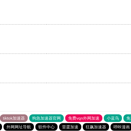
。
tiktok加速器
狗急加速器官网
免费vqn外网加速
小蓝鸟
免
外网网址导航
软件中心
雷霆加速
狂飙加速器
哔咔漫画