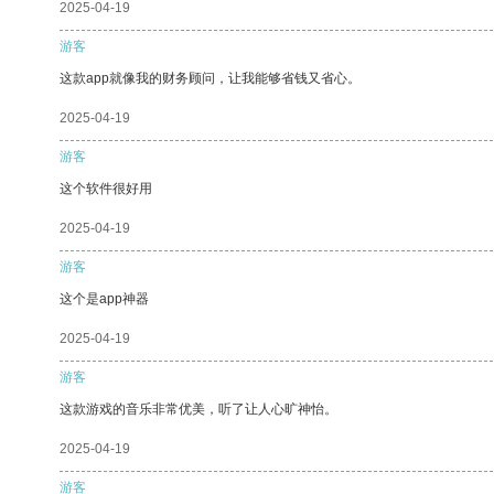
2025-04-19
游客
这款app就像我的财务顾问，让我能够省钱又省心。
2025-04-19
游客
这个软件很好用
2025-04-19
游客
这个是app神器
2025-04-19
游客
这款游戏的音乐非常优美，听了让人心旷神怡。
2025-04-19
游客