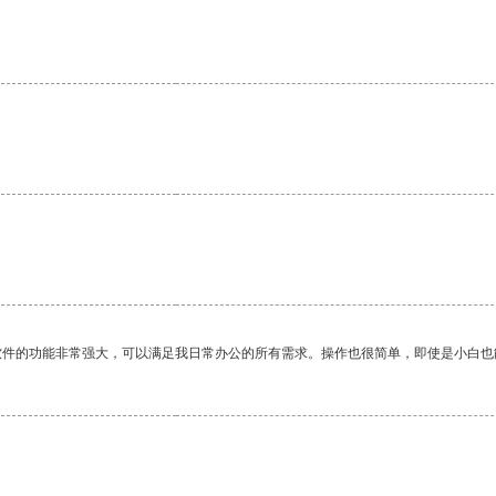
。
软件的功能非常强大，可以满足我日常办公的所有需求。操作也很简单，即使是小白也