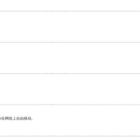
你在网络上自由移动。