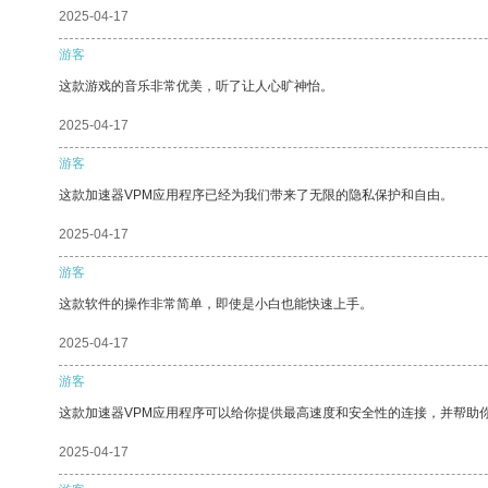
2025-04-17
游客
这款游戏的音乐非常优美，听了让人心旷神怡。
2025-04-17
游客
这款加速器VPM应用程序已经为我们带来了无限的隐私保护和自由。
2025-04-17
游客
这款软件的操作非常简单，即使是小白也能快速上手。
2025-04-17
游客
这款加速器VPM应用程序可以给你提供最高速度和安全性的连接，并帮助
2025-04-17