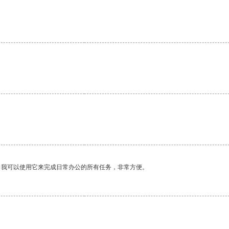
。我可以使用它来完成日常办公的所有任务，非常方便。
。