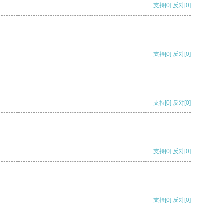
支持
[0]
反对
[0]
支持
[0]
反对
[0]
支持
[0]
反对
[0]
支持
[0]
反对
[0]
支持
[0]
反对
[0]