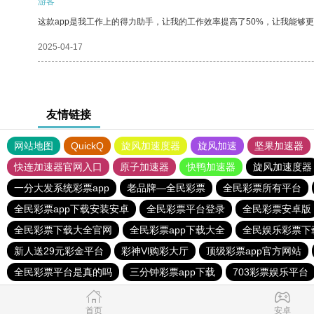
游客
这款app是我工作上的得力助手，让我的工作效率提高了50%，让我能够
2025-04-17
友情链接
网站地图
QuickQ
旋风加速度器
旋风加速
坚果加速器
快连加速器官网入口
原子加速器
快鸭加速器
旋风加速度器
一分大发系统彩票app
老品牌—全民彩票
全民彩票所有平台
全民彩票app下载安装安卓
全民彩票平台登录
全民彩票安卓版
全民彩票下载大全官网
全民彩票app下载大全
全民娱乐彩票下
新人送29元彩金平台
彩神Vl购彩大厅
顶级彩票app官方网站
全民彩票平台是真的吗
三分钟彩票app下载
703彩票娱乐平台
首页
安卓