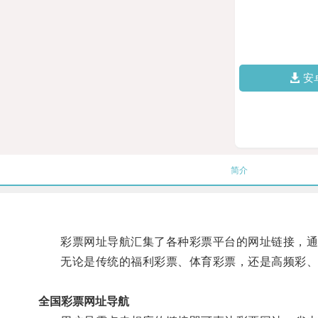
安
简介
彩票网址导航汇集了各种彩票平台的网址链接，通
无论是传统的福利彩票、体育彩票，还是高频彩、
全国彩票网址导航