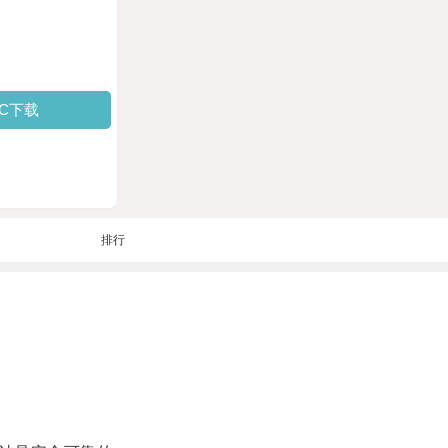
PC下载
排行