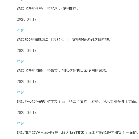
这款软件的价格非常实惠，值得推荐。
2025-04-17
游客
这款app的路线规划非常精准，让我能够快速到达目的地。
2025-04-17
游客
这款软件的功能非常强大，可以满足我日常使用的需求。
2025-04-17
游客
这款办公软件的功能非常全面，涵盖了文档、表格、演示文稿等各个方面
2025-04-17
游客
这款加速器VPM应用程序已经为我们带来了无限的隐私保护和安全性保护