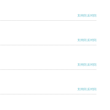
支持
[0]
反对
[0]
支持
[0]
反对
[0]
支持
[0]
反对
[0]
支持
[0]
反对
[0]