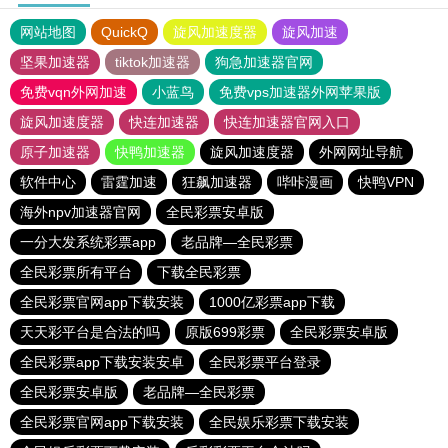
网站地图
QuickQ
旋风加速度器
旋风加速
坚果加速器
tiktok加速器
狗急加速器官网
免费vqn外网加速
小蓝鸟
免费vps加速器外网苹果版
旋风加速度器
快连加速器
快连加速器官网入口
原子加速器
快鸭加速器
旋风加速度器
外网网址导航
软件中心
雷霆加速
狂飙加速器
哔咔漫画
快鸭VPN
海外npv加速器官网
全民彩票安卓版
一分大发系统彩票app
老品牌—全民彩票
全民彩票所有平台
下载全民彩票
全民彩票官网app下载安装
1000亿彩票app下载
天天彩平台是合法的吗
原版699彩票
全民彩票安卓版
全民彩票app下载安装安卓
全民彩票平台登录
全民彩票安卓版
老品牌—全民彩票
全民彩票官网app下载安装
全民娱乐彩票下载安装