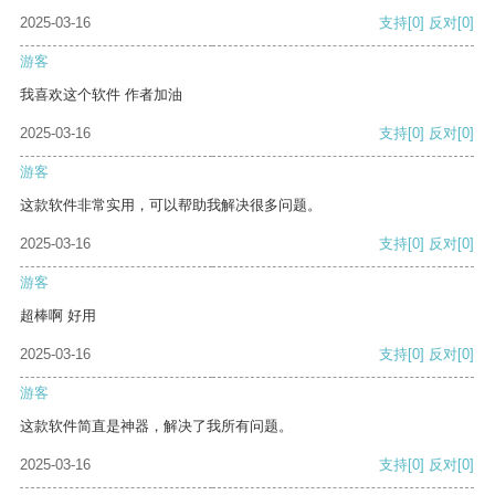
2025-03-16
支持
[0]
反对
[0]
游客
我喜欢这个软件 作者加油
2025-03-16
支持
[0]
反对
[0]
游客
这款软件非常实用，可以帮助我解决很多问题。
2025-03-16
支持
[0]
反对
[0]
游客
超棒啊 好用
2025-03-16
支持
[0]
反对
[0]
游客
这款软件简直是神器，解决了我所有问题。
2025-03-16
支持
[0]
反对
[0]