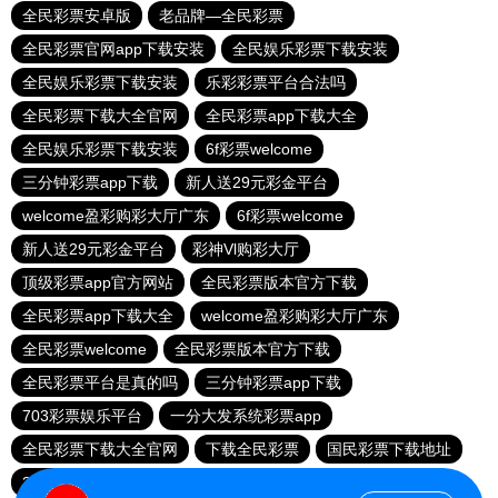
全民彩票安卓版
老品牌—全民彩票
全民彩票官网app下载安装
全民娱乐彩票下载安装
全民娱乐彩票下载安装
乐彩彩票平台合法吗
全民彩票下载大全官网
全民彩票app下载大全
全民娱乐彩票下载安装
6f彩票welcome
三分钟彩票app下载
新人送29元彩金平台
welcome盈彩购彩大厅广东
6f彩票welcome
新人送29元彩金平台
彩神Vl购彩大厅
顶级彩票app官方网站
全民彩票版本官方下载
全民彩票app下载大全
welcome盈彩购彩大厅广东
全民彩票welcome
全民彩票版本官方下载
全民彩票平台是真的吗
三分钟彩票app下载
703彩票娱乐平台
一分大发系统彩票app
全民彩票下载大全官网
下载全民彩票
国民彩票下载地址
353彩票app官方免费下载