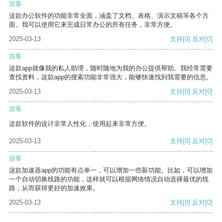
游客
这款办公软件的功能非常全面，涵盖了文档、表格、演示文稿等各个方
面。我可以使用它来完成日常办公的所有任务，非常方便。
2025-03-13
支持
[0]
反对
[0]
游客
这款app就像我的私人助理，随时随地为我的办公提供帮助。我经常需要
查找资料，这款app的搜索功能非常强大，能够快速找到我需要的信息。
2025-03-13
支持
[0]
反对
[0]
游客
这款软件的设计非常人性化，使用起来非常方便。
2025-03-13
支持
[0]
反对
[0]
游客
这款加速器app的功能有点单一，可以增加一些新功能。比如，可以增加
一个自动切换线路的功能，这样就可以根据网络情况自动选择最优的线
路，从而获得更好的加速效果。
2025-03-13
支持
[0]
反对
[0]