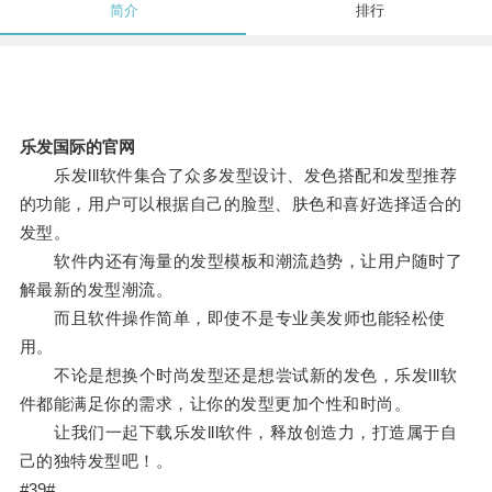
简介
排行
乐发国际的官网
乐发lll软件集合了众多发型设计、发色搭配和发型推荐
的功能，用户可以根据自己的脸型、肤色和喜好选择适合的
发型。
软件内还有海量的发型模板和潮流趋势，让用户随时了
解最新的发型潮流。
而且软件操作简单，即使不是专业美发师也能轻松使
用。
不论是想换个时尚发型还是想尝试新的发色，乐发lll软
件都能满足你的需求，让你的发型更加个性和时尚。
让我们一起下载乐发lll软件，释放创造力，打造属于自
己的独特发型吧！。
#39#