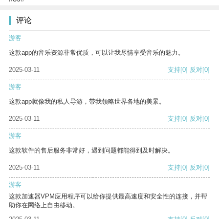
评论
游客
这款app的音乐资源非常优质，可以让我尽情享受音乐的魅力。
2025-03-11
支持
[0]
反对
[0]
游客
这款app就像我的私人导游，带我领略世界各地的美景。
2025-03-11
支持
[0]
反对
[0]
游客
这款软件的售后服务非常好，遇到问题都能得到及时解决。
2025-03-11
支持
[0]
反对
[0]
游客
这款加速器VPM应用程序可以给你提供最高速度和安全性的连接，并帮
助你在网络上自由移动。