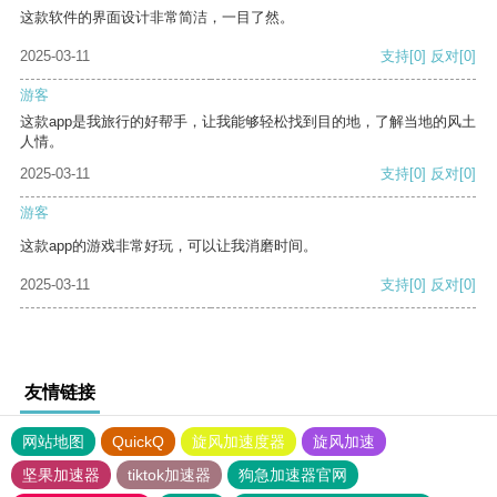
这款软件的界面设计非常简洁，一目了然。
2025-03-11
支持
[0]
反对
[0]
游客
这款app是我旅行的好帮手，让我能够轻松找到目的地，了解当地的风土
人情。
2025-03-11
支持
[0]
反对
[0]
游客
这款app的游戏非常好玩，可以让我消磨时间。
2025-03-11
支持
[0]
反对
[0]
友情链接
网站地图
QuickQ
旋风加速度器
旋风加速
坚果加速器
tiktok加速器
狗急加速器官网