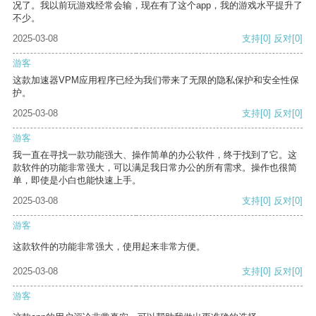
况了。我以前玩游戏经常会输，现在有了这个app，我的游戏水平提升了
不少。
2025-03-08
支持
[0]
反对
[0]
游客
这款加速器VPM应用程序已经为我们带来了无限的隐私保护和安全性保
护。
2025-03-08
支持
[0]
反对
[0]
游客
我一直在寻找一款功能强大、操作简单的办公软件，终于找到了它。这
款软件的功能非常强大，可以满足我日常办公的所有需求。操作也很简
单，即使是小白也能快速上手。
2025-03-08
支持
[0]
反对
[0]
游客
这款软件的功能非常强大，使用起来非常方便。
2025-03-08
支持
[0]
反对
[0]
游客