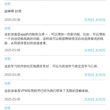
游客
超棒啊 好用
2025-03-08
支持
[0]
反对
[0]
游客
这款加速器app的功能有点单一，可以增加一些新功能。比如，可以增加
一个自动切换线路的功能，这样就可以根据网络情况自动选择最优的线
路，从而获得更好的加速效果。
2025-03-08
支持
[0]
反对
[0]
游客
这款学习软件的社区氛围非常好，可以与其他学习者交流学习心得。
2025-03-08
支持
[0]
反对
[0]
游客
这款加速器VPM应用程序已经为我们带来了无限的流畅体验。
2025-03-08
支持
[0]
反对
[0]
游客