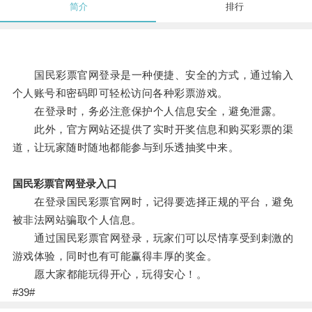
简介
排行
国民彩票官网登录是一种便捷、安全的方式，通过输入
个人账号和密码即可轻松访问各种彩票游戏。
在登录时，务必注意保护个人信息安全，避免泄露。
此外，官方网站还提供了实时开奖信息和购买彩票的渠
道，让玩家随时随地都能参与到乐透抽奖中来。
国民彩票官网登录入口
在登录国民彩票官网时，记得要选择正规的平台，避免
被非法网站骗取个人信息。
通过国民彩票官网登录，玩家们可以尽情享受到刺激的
游戏体验，同时也有可能赢得丰厚的奖金。
愿大家都能玩得开心，玩得安心！。
#39#