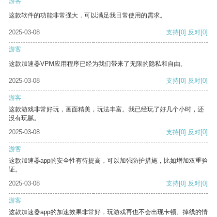
游客
这款软件的功能非常强大，可以满足我日常使用的需求。
2025-03-08
支持
[0]
反对
[0]
游客
这款加速器VPM应用程序已经为我们带来了无限的隐私和自由。
2025-03-08
支持
[0]
反对
[0]
游客
这款游戏非常好玩，画面精美，玩法丰富。我已经玩了好几个小时，还
没有玩腻。
2025-03-08
支持
[0]
反对
[0]
游客
这款加速器app的安全性有待提高，可以加强防护措施，比如增加双重验
证。
2025-03-08
支持
[0]
反对
[0]
游客
这款加速器app的加速效果非常好，玩游戏再也不会出现卡顿、掉线的情