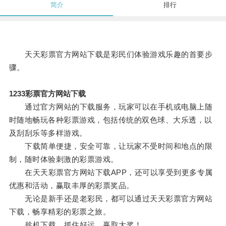
简介
排行
天天彩票官方网站下载是彩民们体验游戏乐趣的首要步
骤。
1233彩票官方网站下载
通过官方网站的下载服务，玩家可以在手机或电脑上随
时随地畅玩各种彩票游戏，包括传统的双色球、大乐透，以
及刮刮乐等多样游戏。
下载简单便捷，安全可靠，让玩家不受时间和地点的限
制，随时体验刺激的彩票游戏。
在天天彩票官方网站下载APP，还可以享受到更多专属
优惠和活动，赢取丰厚的彩票奖品。
无论是新手还是老彩民，都可以通过天天彩票官方网站
下载，畅享精彩的彩票之旅。
趁机下载，抓住好运，赢取大奖！。