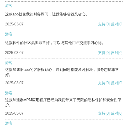
游客
这款app就像我的财务顾问，让我能够省钱又省心。
2025-03-07
支持
[0]
反对
[0]
游客
这款软件的社区氛围非常好，可以与其他用户交流学习心得。
2025-03-07
支持
[0]
反对
[0]
游客
这款加速器app的客服很贴心，遇到问题都能及时解决，服务态度非常
好。
2025-03-07
支持
[0]
反对
[0]
游客
这款加速器VPM应用程序已经为我们带来了无限的隐私保护和安全性保
护。
2025-03-07
支持
[0]
反对
[0]
游客