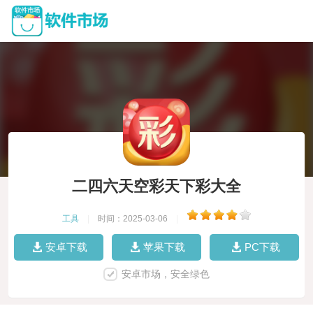
二四六天空彩天下彩大全
工具
|
时间：2025-03-06
|
安卓下载
苹果下载
PC下载
安卓市场，安全绿色