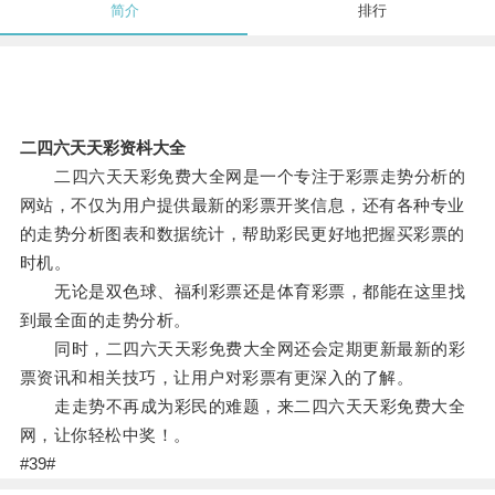
简介
排行
二四六天天彩资枓大全
二四六天天彩免费大全网是一个专注于彩票走势分析的
网站，不仅为用户提供最新的彩票开奖信息，还有各种专业
的走势分析图表和数据统计，帮助彩民更好地把握买彩票的
时机。
无论是双色球、福利彩票还是体育彩票，都能在这里找
到最全面的走势分析。
同时，二四六天天彩免费大全网还会定期更新最新的彩
票资讯和相关技巧，让用户对彩票有更深入的了解。
走走势不再成为彩民的难题，来二四六天天彩免费大全
网，让你轻松中奖！。
#39#