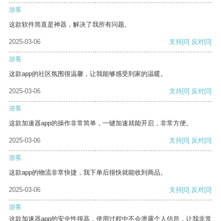
游客
这款软件简直是神器，解决了我所有问题。
2025-03-06
支持
[0]
反对
[0]
游客
这款app的社区氛围很温馨，让我能够感受到家的温暖。
2025-03-06
支持
[0]
反对
[0]
游客
这款加速器app的操作非常简单，一键加速就能开启，非常方便。
2025-03-06
支持
[0]
反对
[0]
游客
这款app的物流非常快捷，我下单后很快就能收到商品。
2025-03-06
支持
[0]
反对
[0]
游客
这款加速器app的安全性很高，使用过程中不会泄露个人信息，让我非常