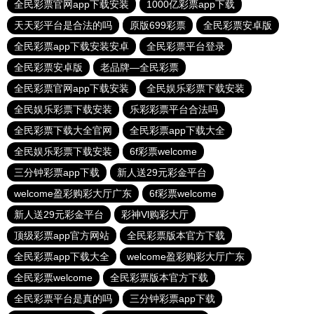
全民彩票官网app下载安装
1000亿彩票app下载
天天彩平台是合法的吗
原版699彩票
全民彩票安卓版
全民彩票app下载安装安卓
全民彩票平台登录
全民彩票安卓版
老品牌—全民彩票
全民彩票官网app下载安装
全民娱乐彩票下载安装
全民娱乐彩票下载安装
乐彩彩票平台合法吗
全民彩票下载大全官网
全民彩票app下载大全
全民娱乐彩票下载安装
6f彩票welcome
三分钟彩票app下载
新人送29元彩金平台
welcome盈彩购彩大厅广东
6f彩票welcome
新人送29元彩金平台
彩神Vl购彩大厅
顶级彩票app官方网站
全民彩票版本官方下载
全民彩票app下载大全
welcome盈彩购彩大厅广东
全民彩票welcome
全民彩票版本官方下载
全民彩票平台是真的吗
三分钟彩票app下载