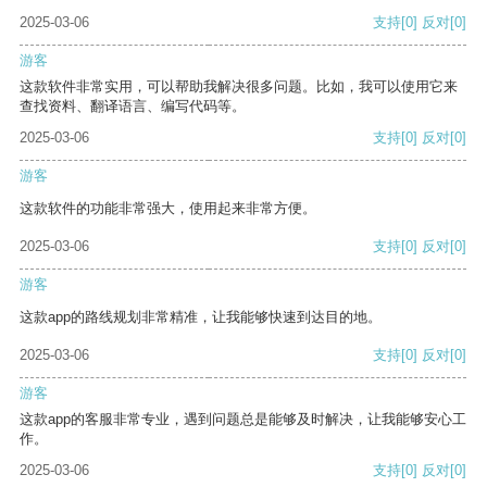
2025-03-06
支持
[0]
反对
[0]
游客
这款软件非常实用，可以帮助我解决很多问题。比如，我可以使用它来
查找资料、翻译语言、编写代码等。
2025-03-06
支持
[0]
反对
[0]
游客
这款软件的功能非常强大，使用起来非常方便。
2025-03-06
支持
[0]
反对
[0]
游客
这款app的路线规划非常精准，让我能够快速到达目的地。
2025-03-06
支持
[0]
反对
[0]
游客
这款app的客服非常专业，遇到问题总是能够及时解决，让我能够安心工
作。
2025-03-06
支持
[0]
反对
[0]