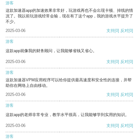
游客
这款加速器app的加速效果非常好，玩游戏再也不会出现卡顿、掉线的情
况了。我以前玩游戏经常会输，现在有了这个app，我的游戏水平提升了
不少。
2025-03-06
支持
[0]
反对
[0]
游客
这款app就像我的财务顾问，让我能够省钱又省心。
2025-03-06
支持
[0]
反对
[0]
游客
这款加速器VPM应用程序可以给你提供最高速度和安全性的连接，并帮
助你在网络上自由移动。
2025-03-06
支持
[0]
反对
[0]
游客
这款app的老师非常专业，教学水平很高，让我能够学到实用的知识。
2025-03-06
支持
[0]
反对
[0]
游客