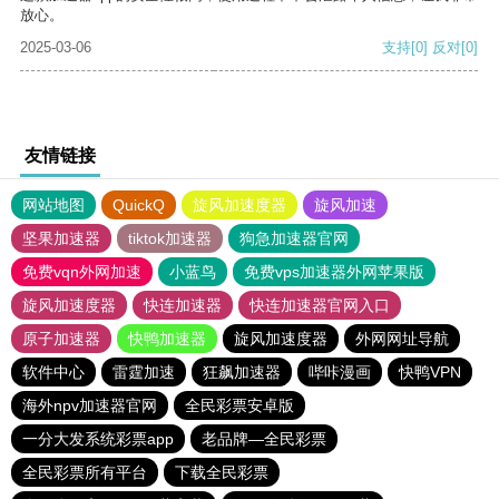
放心。
2025-03-06
支持
[0]
反对
[0]
友情链接
网站地图
QuickQ
旋风加速度器
旋风加速
坚果加速器
tiktok加速器
狗急加速器官网
免费vqn外网加速
小蓝鸟
免费vps加速器外网苹果版
旋风加速度器
快连加速器
快连加速器官网入口
原子加速器
快鸭加速器
旋风加速度器
外网网址导航
软件中心
雷霆加速
狂飙加速器
哔咔漫画
快鸭VPN
海外npv加速器官网
全民彩票安卓版
一分大发系统彩票app
老品牌—全民彩票
全民彩票所有平台
下载全民彩票